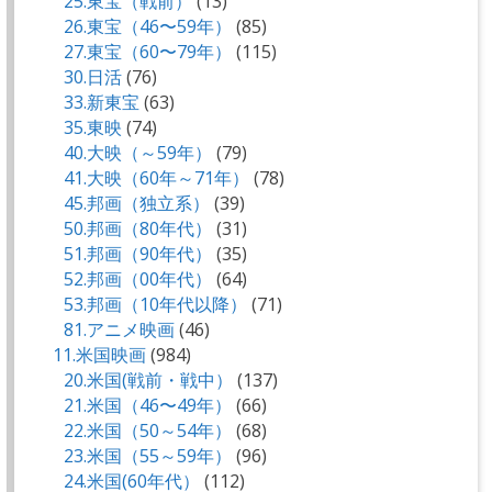
25.東宝（戦前）
(13)
26.東宝（46〜59年）
(85)
27.東宝（60〜79年）
(115)
30.日活
(76)
33.新東宝
(63)
35.東映
(74)
40.大映（～59年）
(79)
41.大映（60年～71年）
(78)
45.邦画（独立系）
(39)
50.邦画（80年代）
(31)
51.邦画（90年代）
(35)
52.邦画（00年代）
(64)
53.邦画（10年代以降）
(71)
81.アニメ映画
(46)
11.米国映画
(984)
20.米国(戦前・戦中）
(137)
21.米国（46〜49年）
(66)
22.米国（50～54年）
(68)
23.米国（55～59年）
(96)
24.米国(60年代）
(112)