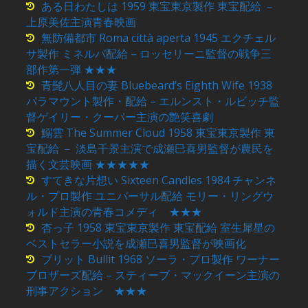
ある日わたしは 1959 東宝東京製作 東宝配給 －
上原美佐主演青春映画
無防備都市 Roma città aperta 1945 エクチェル
サ製作 ミネルバ配給 – ロッセリーニ監督の戦争三
部作第一弾 ★★★
青髭八人目の妻 Bluebeard’s Eighth Wife 1938
パラマウント製作・配給 – エルンスト・ルビッチ監
督ゲイリー・クーパー主演の艶笑喜劇
鰯雲 The Summer Cloud 1958 東宝東京製作 東
宝配給 － 淡島千景主演で成瀬巳喜男監督が農民を
描く文芸映画 ★★★★★
すてきな片想い Sixteen Candles 1984 チャンネ
ル・プロ製作 ユニバーサル配給 モリー・リングウ
ォルド主演の青春コメディ ★★★
杏っ子 1958 東宝東京製作 東宝配給 室生犀星の
ベストセラー小説を成瀬巳喜男監督が映画化
ブリット Bullit 1968 ソーラ・プロ製作 ワーナー
ブロザーズ配給 – スティーブ・マックイーン主演の
刑事アクション ★★★