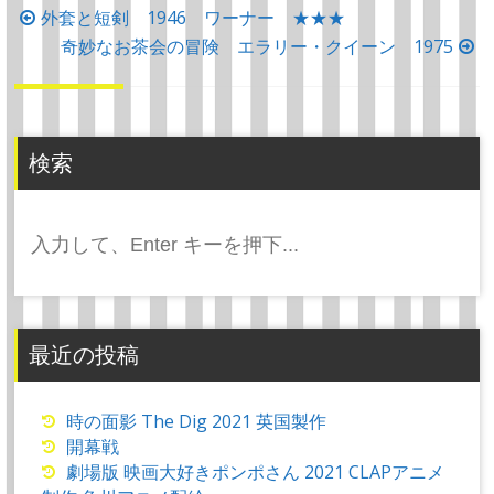
投
外套と短剣 1946 ワーナー ★★★
稿
奇妙なお茶会の冒険 エラリー・クイーン 1975
ナ
ビ
ゲ
検索
ー
シ
検
ョ
索:
ン
最近の投稿
時の面影 The Dig 2021 英国製作
開幕戦
劇場版 映画大好きポンポさん 2021 CLAPアニメ