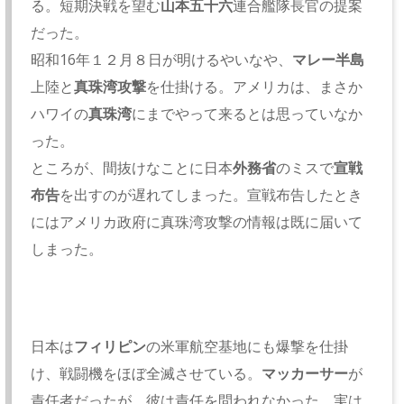
る。短期決戦を望む
山本五十六
連合艦隊長官の提案
だった。
昭和16年１２月８日が明けるやいなや、
マレー半島
上陸と
真珠湾攻撃
を仕掛ける。アメリカは、まさか
ハワイの
真珠湾
にまでやって来るとは思っていなか
った。
ところが、間抜けなことに日本
外務省
のミスで
宣戦
布告
を出すのが遅れてしまった。宣戦布告したとき
にはアメリカ政府に真珠湾攻撃の情報は既に届いて
しまった。
日本は
フィリピン
の米軍航空基地にも爆撃を仕掛
け、戦闘機をほぼ全滅させている。
マッカーサー
が
責任者だったが、彼は責任を問われなかった。実は