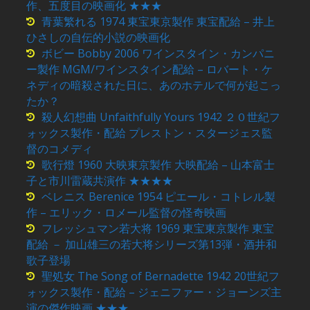
作、五度目の映画化 ★★★
青葉繁れる 1974 東宝東京製作 東宝配給 – 井上
ひさしの自伝的小説の映画化
ボビー Bobby 2006 ワインスタイン・カンパニ
ー製作 MGM/ワインスタイン配給 – ロバート・ケ
ネディの暗殺された日に、あのホテルで何が起こっ
たか？
殺人幻想曲 Unfaithfully Yours 1942 ２０世紀フ
ォックス製作・配給 プレストン・スタージェス監
督のコメディ
歌行燈 1960 大映東京製作 大映配給 – 山本富士
子と市川雷蔵共演作 ★★★★
ベレニス Berenice 1954 ピエール・コトレル製
作 – エリック・ロメール監督の怪奇映画
フレッシュマン若大将 1969 東宝東京製作 東宝
配給 － 加山雄三の若大将シリーズ第13弾・酒井和
歌子登場
聖処女 The Song of Bernadette 1942 20世紀フ
ォックス製作・配給 – ジェニファー・ジョーンズ主
演の傑作映画 ★★★