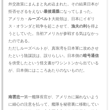
外交政策にまんまと丸め込まれた。その結果日本が
拒否せざるをえない
最後通牒
になってしまった。
アメリカ・
ルーズベルト
大統領は、日本にイギリ
ス・オランダと戦争を起こさせて、
漁夫の利
を得よ
うとしていた。当初アメリカが参戦する気はなかっ
たのである。
ただしルーズベルトが、真珠湾を日本軍に攻めさせ
たという陰謀説は、誤りらしい。日本側の
暗号通信
を傍受したという怪文書がワシントンから出ている
が、日本側にはこころあたりのないものだ。
南雲忠一
第一艦隊長官が、アメリカに漏れないよう
に細心の注意を払って、艦隊を秘密裏に移動してい