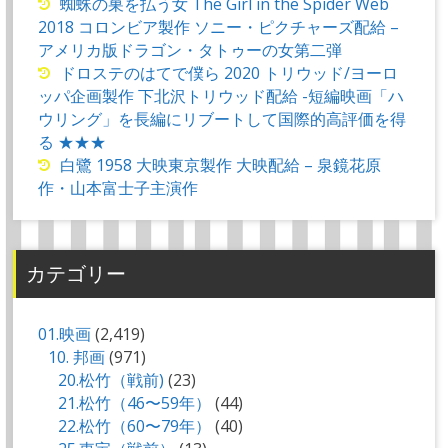
蜘蛛の巣を払う女 The Girl in the Spider Web
2018 コロンビア製作 ソニー・ピクチャーズ配給 –
アメリカ版ドラゴン・タトゥーの女第二弾
ドロステのはてで僕ら 2020 トリウッド/ヨーロ
ッパ企画製作 下北沢トリウッド配給 -短編映画「ハ
ウリング」を長編にリブートして国際的高評価を得
る ★★★
白鷺 1958 大映東京製作 大映配給 – 泉鏡花原
作・山本富士子主演作
カテゴリー
01.映画
(2,419)
10. 邦画
(971)
20.松竹（戦前)
(23)
21.松竹（46〜59年）
(44)
22.松竹（60〜79年）
(40)