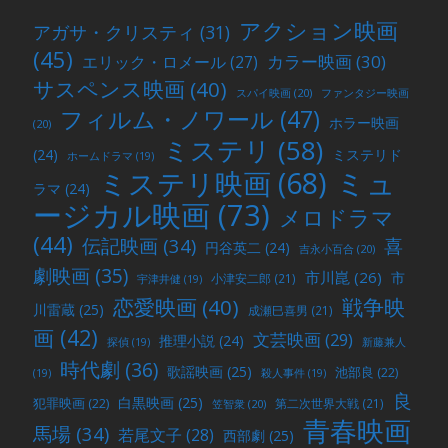
アクション映画
アガサ・クリスティ
(31)
(45)
カラー映画
(30)
エリック・ロメール
(27)
サスペンス映画
(40)
スパイ映画
(20)
ファンタジー映画
フィルム・ノワール
(47)
ホラー映画
(20)
ミステリ
(58)
(24)
ミステリド
ホームドラマ
(19)
ミュ
ミステリ映画
(68)
ラマ
(24)
ージカル映画
(73)
メロドラマ
(44)
喜
伝記映画
(34)
円谷英二
(24)
吉永小百合
(20)
劇映画
(35)
市川崑
(26)
市
小津安二郎
(21)
宇津井健
(19)
戦争映
恋愛映画
(40)
川雷蔵
(25)
成瀬巳喜男
(21)
画
(42)
文芸映画
(29)
推理小説
(24)
探偵
(19)
新藤兼人
時代劇
(36)
歌謡映画
(25)
池部良
(22)
(19)
殺人事件
(19)
良
白黒映画
(25)
犯罪映画
(22)
第二次世界大戦
(21)
笠智衆
(20)
青春映画
馬場
(34)
若尾文子
(28)
西部劇
(25)