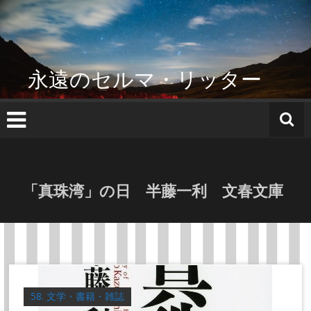
コ
ン
テ
ン
ツ
永遠のセルマ・リッター
へ
ス
キ
ッ
プ
「真珠湾」の日 半藤一利 文春文庫
58. 文学・書籍・雑誌