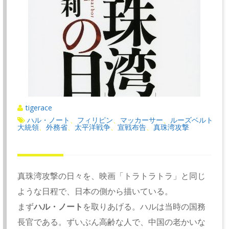
tigerace
ハル・ノート
フィリピン
マッカーサー
ルーズベルト
、
、
、
大統領
外務省
太平洋戦争
宣戦布告
真珠湾攻撃
、
、
、
、
真珠湾攻撃の日々を、映画「トラトラトラ」と同じ
ような日程で、日本の側から描いている。
まず
ハル・ノート
を取りあげる。ハルは当時の国務
長官である。ずいぶん高齢な人で、中国の老かいな