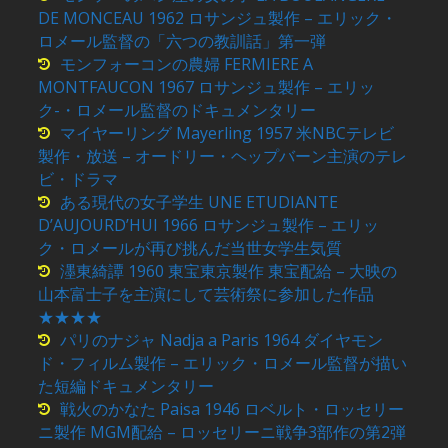
DE MONCEAU 1962 ロサンジュ製作 – エリック・
ロメール監督の「六つの教訓話」第一弾
モンフォーコンの農婦 FERMIERE A
MONTFAUCON 1967 ロサンジュ製作 – エリッ
ク-・ロメール監督のドキュメンタリー
マイヤーリング Mayerling 1957 米NBCテレビ
製作・放送 – オードリー・ヘップバーン主演のテレ
ビ・ドラマ
ある現代の女子学生 UNE ETUDIANTE
D’AUJOURD’HUI 1966 ロサンジュ製作 – エリッ
ク・ロメールが再び挑んだ当世女学生気質
濹東綺譚 1960 東宝東京製作 東宝配給 – 大映の
山本富士子を主演にして芸術祭に参加した作品
★★★★
パリのナジャ Nadja a Paris 1964 ダイヤモン
ド・フィルム製作 – エリック・ロメール監督が描い
た短編ドキュメンタリー
戦火のかなた Paisa 1946 ロベルト・ロッセリー
ニ製作 MGM配給 – ロッセリーニ戦争3部作の第2弾