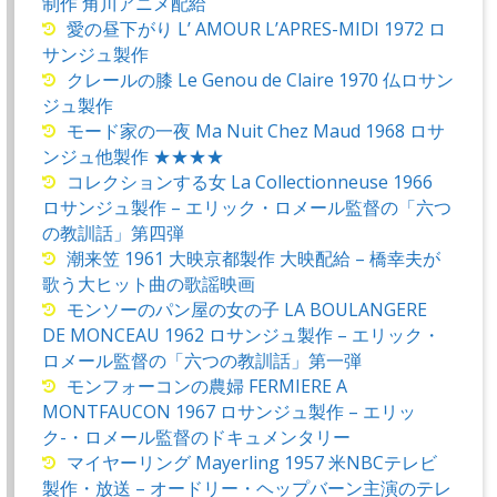
制作 角川アニメ配給
愛の昼下がり L’ AMOUR L’APRES-MIDI 1972 ロ
サンジュ製作
クレールの膝 Le Genou de Claire 1970 仏ロサン
ジュ製作
モード家の一夜 Ma Nuit Chez Maud 1968 ロサ
ンジュ他製作 ★★★★
コレクションする女 La Collectionneuse 1966
ロサンジュ製作 – エリック・ロメール監督の「六つ
の教訓話」第四弾
潮来笠 1961 大映京都製作 大映配給 – 橋幸夫が
歌う大ヒット曲の歌謡映画
モンソーのパン屋の女の子 LA BOULANGERE
DE MONCEAU 1962 ロサンジュ製作 – エリック・
ロメール監督の「六つの教訓話」第一弾
モンフォーコンの農婦 FERMIERE A
MONTFAUCON 1967 ロサンジュ製作 – エリッ
ク-・ロメール監督のドキュメンタリー
マイヤーリング Mayerling 1957 米NBCテレビ
製作・放送 – オードリー・ヘップバーン主演のテレ