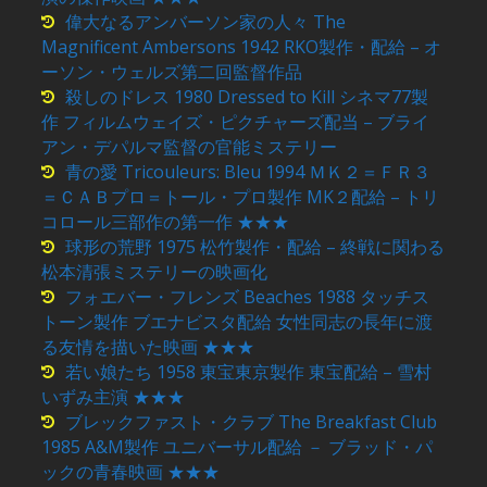
偉大なるアンバーソン家の人々 The
Magnificent Ambersons 1942 RKO製作・配給 – オ
ーソン・ウェルズ第二回監督作品
殺しのドレス 1980 Dressed to Kill シネマ77製
作 フィルムウェイズ・ピクチャーズ配当 – ブライ
アン・デパルマ監督の官能ミステリー
青の愛 Tricouleurs: Bleu 1994 ＭＫ２＝ＦＲ３
＝ＣＡＢプロ＝トール・プロ製作 MK２配給 – トリ
コロール三部作の第一作 ★★★
球形の荒野 1975 松竹製作・配給 – 終戦に関わる
松本清張ミステリーの映画化
フォエバー・フレンズ Beaches 1988 タッチス
トーン製作 ブエナビスタ配給 女性同志の長年に渡
る友情を描いた映画 ★★★
若い娘たち 1958 東宝東京製作 東宝配給 – 雪村
いずみ主演 ★★★
ブレックファスト・クラブ The Breakfast Club
1985 A&M製作 ユニバーサル配給 － ブラッド・パ
ックの青春映画 ★★★