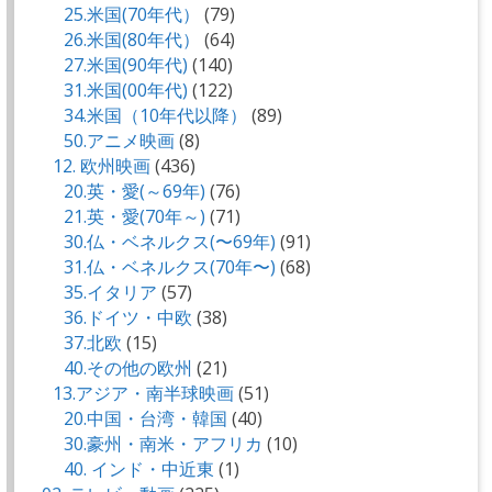
25.米国(70年代）
(79)
26.米国(80年代）
(64)
27.米国(90年代)
(140)
31.米国(00年代)
(122)
34.米国（10年代以降）
(89)
50.アニメ映画
(8)
12. 欧州映画
(436)
20.英・愛(～69年)
(76)
21.英・愛(70年～)
(71)
30.仏・ベネルクス(〜69年)
(91)
31.仏・ベネルクス(70年〜)
(68)
35.イタリア
(57)
36.ドイツ・中欧
(38)
37.北欧
(15)
40.その他の欧州
(21)
13.アジア・南半球映画
(51)
20.中国・台湾・韓国
(40)
30.豪州・南米・アフリカ
(10)
40. インド・中近東
(1)