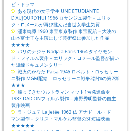
ビ・ドラマ
ある現代の女子学生 UNE ETUDIANTE
D’AUJOURD’HUI 1966 ロサンジュ製作 – エリッ
ク・ロメールが再び挑んだ当世女学生気質
濹東綺譚 1960 東宝東京製作 東宝配給 – 大映の
山本富士子を主演にして芸術祭に参加した作品
★★★★
パリのナジャ Nadja a Paris 1964 ダイヤモン
ド・フィルム製作 – エリック・ロメール監督が描い
た短編ドキュメンタリー
戦火のかなた Paisa 1946 ロベルト・ロッセリー
ニ製作 MGM配給 – ロッセリーニ戦争3部作の第2弾
★★★
帰ってきたウルトラマン マット1号発進命令
1983 DAICONフィルム製作 – 庵野秀明監督の自主
製作映画
ラ・ジュテ La Jetée 1962 仏 アナドール・ドー
マン製作 – クリス・マルケル監督のSF短編映画
★★★★★