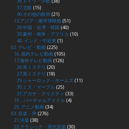
36.ドイツ・中欧
(38)
37.北欧
(15)
40.その他の欧州
(21)
13.アジア・南半球映画
(51)
20.中国・台湾・韓国
(40)
30.豪州・南米・アフリカ
(10)
40. インド・中近東
(1)
02. テレビ・動画
(225)
16. 国内テレビ動画
(105)
17.海外テレビ動画
(126)
26.米ミステリ
(20)
27.英ミステリ
(18)
29.シャーロック・ホームズ
(11)
30.ミス・マープル
(25)
31.アガサ・クリスティ
(33)
19．バーチャルアイドル
(4)
20. アニメ動画
(34)
03. 音楽・声
(276)
21.洋楽
(38)
22.クラシック・現代音楽
(30)