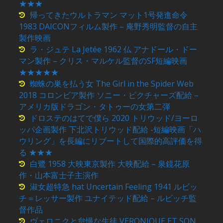
★★★
帰ってきたウルトラマン マット1号発進命令
1983 DAICONフィルム製作 – 庵野秀明監督の自主
製作映画
ラ・ジュテ La Jetée 1962 仏 アナドール・ドー
マン製作 – クリス・マルケル監督のSF短編映画
★★★★★
蜘蛛の巣を払う女 The Girl in the Spider Web
2018 コロンビア製作 ソニー・ピクチャーズ配給 –
アメリカ版ドラゴン・タトゥーの女第二弾
ドロステのはてで僕ら 2020 トリウッド/ヨーロ
ッパ企画製作 下北沢トリウッド配給 -短編映画「ハ
ウリング」を長編にリブートして国際的高評価を得
る ★★★
白鷺 1958 大映東京製作 大映配給 – 泉鏡花原
作・山本富士子主演作
淑女超特急 hat Uncertain Feeling 1941 ルビッ
チ＝レッサー製作 ユナイテッド配給 – ルビッチ監
督作品
ヴェロニクと怠慢な生徒 VERONIQUE ET SON