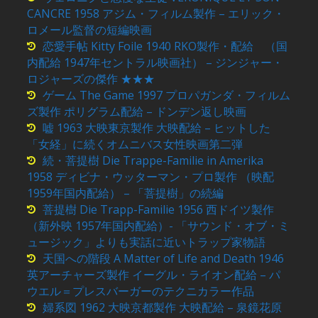
CANCRE 1958 アジム・フィルム製作 – エリック・
ロメール監督の短編映画
恋愛手帖 Kitty Foile 1940 RKO製作・配給 （国
内配給 1947年セントラル映画社） – ジンジャー・
ロジャーズの傑作 ★★★
ゲーム The Game 1997 プロパガンダ・フィルム
ズ製作 ポリグラム配給 – ドンデン返し映画
嘘 1963 大映東京製作 大映配給 – ヒットした
「女経」に続くオムニバス女性映画第二弾
続・菩提樹 Die Trappe-Familie in Amerika
1958 ディビナ・ウッターマン・プロ製作 （映配
1959年国内配給） – 「菩提樹」の続編
菩提樹 Die Trapp-Familie 1956 西ドイツ製作
（新外映 1957年国内配給）- 「サウンド・オブ・ミ
ュージック」よりも実話に近いトラップ家物語
天国への階段 A Matter of Life and Death 1946
英アーチャーズ製作 イーグル・ライオン配給 – パ
ウエル＝プレスバーガーのテクニカラー作品
婦系図 1962 大映京都製作 大映配給 – 泉鏡花原