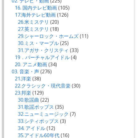
02. テレビ・動画
(225)
16. 国内テレビ動画
(105)
17.海外テレビ動画
(126)
26.米ミステリ
(20)
27.英ミステリ
(18)
29.シャーロック・ホームズ
(11)
30.ミス・マープル
(25)
31.アガサ・クリスティ
(33)
19．バーチャルアイドル
(4)
20. アニメ動画
(34)
03. 音楽・声
(276)
21.洋楽
(38)
22.クラシック・現代音楽
(30)
23.邦楽
(129)
30.歌謡曲
(22)
31.歌謡ポップス
(35)
32.ニューミュージック
(7)
33.シティポップス
(3)
34. アイドル
(12)
35.アイドル60年代
(16)