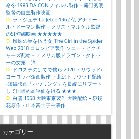
命令 1983 DAICONフィルム製作 – 庵野秀明
監督の自主製作映画
ラ・ジュテ La Jetée 1962 仏 アナドー
ル・ドーマン製作 – クリス・マルケル監督
のSF短編映画 ★★★★★
蜘蛛の巣を払う女 The Girl in the Spider
Web 2018 コロンビア製作 ソニー・ピクチ
ャーズ配給 – アメリカ版ドラゴン・タトゥ
ーの女第二弾
ドロステのはてで僕ら 2020 トリウッド/
ヨーロッパ企画製作 下北沢トリウッド配給
-短編映画「ハウリング」を長編にリブート
して国際的高評価を得る ★★★
白鷺 1958 大映東京製作 大映配給 – 泉鏡
花原作・山本富士子主演作
カテゴリー