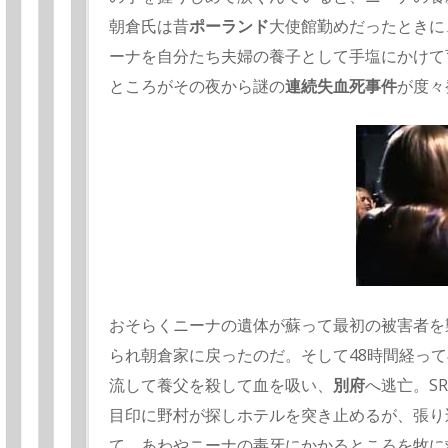
朝倉氏は昔
ポーランド
大使館勤めだったときに
ーナを自分たち夫婦の養子と
して手塩にかけて
ところがその夜から謎の
連続失血死事件
が度々
おそらくニーナの遺体が蘇って最初の被害者を
られ朝倉家に戻ったのだ。
そして48時間経っ
流して養父を殺して血を吸い、
別府
へ逃亡。S
目印に野村が探しホテルを突き止めるが、
張り
て、
あわやニーナの毒牙にかかるところを牧に