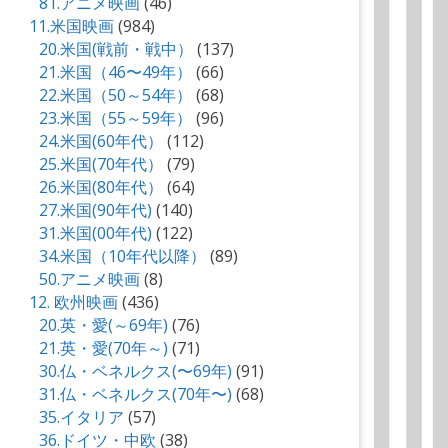
81.アニメ映画
(46)
11.米国映画
(984)
20.米国(戦前・戦中）
(137)
21.米国（46〜49年）
(66)
22.米国（50～54年）
(68)
23.米国（55～59年）
(96)
24.米国(60年代）
(112)
25.米国(70年代）
(79)
26.米国(80年代）
(64)
27.米国(90年代)
(140)
31.米国(00年代)
(122)
34.米国（10年代以降）
(89)
50.アニメ映画
(8)
12. 欧州映画
(436)
20.英・愛(～69年)
(76)
21.英・愛(70年～)
(71)
30.仏・ベネルクス(〜69年)
(91)
31.仏・ベネルクス(70年〜)
(68)
35.イタリア
(57)
36.ドイツ・中欧
(38)