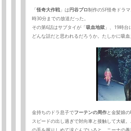
「
怪奇大作戦
」は
円谷プロ
制作のSF怪奇ドラ
時30分までの放送だった。
その第6話はサブタイが「
吸血地獄
」、19時
どんな話だと思われるだろうか。たしかに吸血
金持ちのドラ息子で
フーテンの周作
と金髪娘の
スピードの出し過ぎで対向車と接触して大破。
の手を握りしめて涙ぐんでいると、
ニーナの養