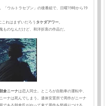
マ。「
ウルトラセブン」の後番組で、
日曜19時から19
台にこれはまずいだろう
タケダアワー
。
鬼ものなんだけど、
和洋折衷の作品だ。
朝倉ニーナ
は恋人同
士。ところが自動車の運転中、
ニーナは死んでしまう。
遺体安置所で周作がニーナ
親である朝倉氏がやって来て周作を怒鳴りつける。