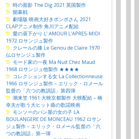
時の面影 The Dig 2021 英国製作
開幕戦
劇場版 映画大好きポンポさん 2021
CLAPアニメ制作 角川アニメ配給
愛の昼下がり L’ AMOUR L’APRES-MIDI
1972 ロサンジュ製作
クレールの膝 Le Genou de Claire 1970
仏ロサンジュ製作
モード家の一夜 Ma Nuit Chez Maud
1968 ロサンジュ他製作 ★★★★
コレクションする女 La Collectionneuse
1966 ロサンジュ製作 – エリック・ロメール
監督の「六つの教訓話」第四弾
潮来笠 1961 大映京都製作 大映配給 – 橋
幸夫が歌う大ヒット曲の歌謡映画
モンソーのパン屋の女の子 LA
BOULANGERE DE MONCEAU 1962 ロサン
ジュ製作 – エリック・ロメール監督の「六
つの教訓話」第一弾