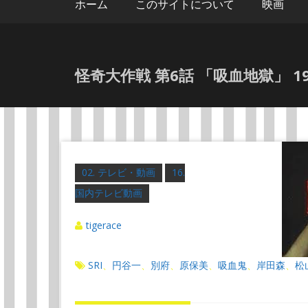
ホーム
このサイトについて
映画
怪奇大作戦 第6話 「吸血地獄」 1968
02. テレビ・動画
16.
国内テレビ動画
tigerace
SRI
円谷一
別府
原保美
吸血鬼
岸田森
松
、
、
、
、
、
、