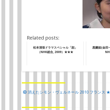
Related posts:
松本清張ドラマスペシャル「顔」
黒蘭姫(金田
（NHK総合, 2009）★★★
NH
投
消えたシモン・ヴェルネール 2010 フランス 
稿
ナ