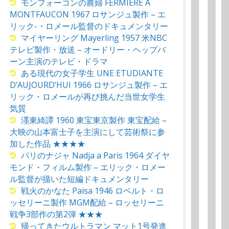
モンフォーコンの農婦 FERMIERE A
MONTFAUCON 1967 ロサンジュ製作 – エ
リック-・ロメール監督のドキュメンタリー
マイヤーリング Mayerling 1957 米NBC
テレビ製作・放送 – オードリー・ヘップバ
ーン主演のテレビ・ドラマ
ある現代の女子学生 UNE ETUDIANTE
D’AUJOURD’HUI 1966 ロサンジュ製作 – エ
リック・ロメールが再び挑んだ当世女学生
気質
濹東綺譚 1960 東宝東京製作 東宝配給 –
大映の山本富士子を主演にして芸術祭に参
加した作品 ★★★★
パリのナジャ Nadja a Paris 1964 ダイヤ
モンド・フィルム製作 – エリック・ロメー
ル監督が描いた短編ドキュメンタリー
戦火のかなた Paisa 1946 ロベルト・ロ
ッセリーニ製作 MGM配給 – ロッセリーニ
戦争3部作の第2弾 ★★★
帰ってきたウルトラマン マット1号発進