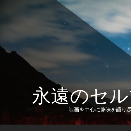
コ
ン
テ
ン
ツ
へ
ス
キ
ッ
プ
永遠のセル
映画を中心に趣味を語り尽く