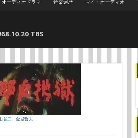
オーディオドラマ
音楽遍歴
マイ・オーディオ
.10.20 TBS
山省二
金城哲夫
、