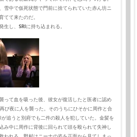
、
雪中で仮死状態で門前に捨てられていた赤ん坊ニ
育てて来たのだ。
発生し、
SRI
に持ち込まれる。
襲って血を吸った後、
彼女が復活したと医者に認め
て再び夜に人を襲った。
そのうちにひそかに周作と合
RIが追うと別府でも二件の殺人を犯していた。
金髪を
込み中に周作に背後に回られて頭を殴られて失神し
救われる。
野村はニーナの姿を正面から見てしまっ