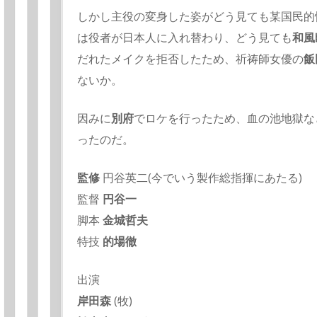
しかし主役の変身した姿がどう見ても某国民的
は役者が日本人に入れ替わり、
どう見ても
和風
だれたメイクを拒否したため、
祈祷師女優の
飯
ないか。
因みに
別府
でロケを行ったため、血の池地獄な
ったのだ。
監修
円谷英二(今でいう製作総指揮にあたる)
監督
円谷一
脚本
金城哲夫
特技
的場徹
出演
岸田森
(牧)