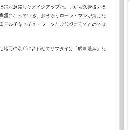
怪談を意識した
メイ
クアップ
だ。しかも変身後の姿
幽霊
になっている。おそらく
ローラ・
マン
が焼けた
田テル子
をメイク・
シーンだけ代役に立てたのでは
ど地元の名所に合わせてサブタイは「吸血地獄」だ