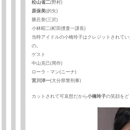
松山省二
(野村)
原保美
(的矢)
勝呂誉(三沢)
小林昭二(町田捜査一課長)
当時アイドルの小橋玲子はクレジットされてい
の。
ゲスト
中山克己(周作)
ローラ・マン(ニーナ)
宮川洋一
(大分県警刑事)
カットされて可哀想だから
小橋玲子
の笑顔をど