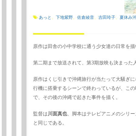
あっと
下地紫野
佐倉綾音
吉田玲子
夏休み
、
、
、
、
原作は田舎の小中学校に通う少女達の日常を描
第二期まで放送されて、第3期放映も決まった
原作はくじ引きで沖縄旅行が当たって大騒ぎに
行機に搭乗するシーンで終わっているが、この
で、その後の沖縄で起きた事件を描く。
監督は
川面真也
、脚本はテレビアニメのシリー
と同じである。