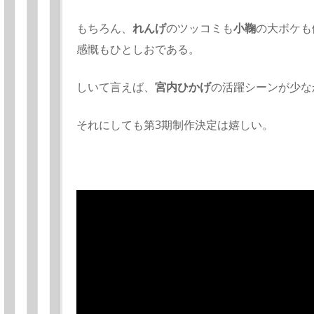
もちろん、
れんげ
のツッコミも
小鞠
の大ボケも
感慨もひとしおである。
しいて言えば、
宮内ひかげ
の活躍シーンが少な
それにしても第3期制作決定は嬉しい。