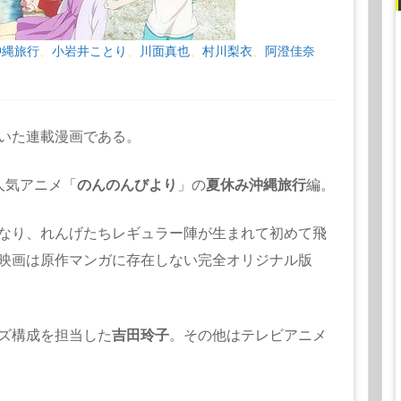
沖縄旅行
小岩井ことり
川面真也
村川梨衣
阿澄佳奈
、
、
、
、
いた連載漫画である。
人気アニメ「
のんのんびより
」の
夏休み沖縄旅行
編。
なり、れんげたちレギュラー陣が生まれて初めて飛
映画は原作マンガに存在しない完全オリジナル版
ズ構成を担当した
吉田玲子
。その他はテレビアニメ