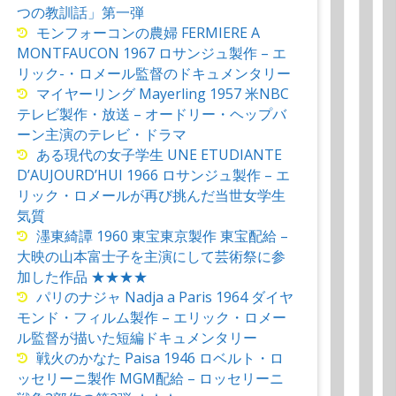
つの教訓話」第一弾
モンフォーコンの農婦 FERMIERE A
MONTFAUCON 1967 ロサンジュ製作 – エ
リック-・ロメール監督のドキュメンタリー
マイヤーリング Mayerling 1957 米NBC
テレビ製作・放送 – オードリー・ヘップバ
ーン主演のテレビ・ドラマ
ある現代の女子学生 UNE ETUDIANTE
D’AUJOURD’HUI 1966 ロサンジュ製作 – エ
リック・ロメールが再び挑んだ当世女学生
気質
濹東綺譚 1960 東宝東京製作 東宝配給 –
大映の山本富士子を主演にして芸術祭に参
加した作品 ★★★★
パリのナジャ Nadja a Paris 1964 ダイヤ
モンド・フィルム製作 – エリック・ロメー
ル監督が描いた短編ドキュメンタリー
戦火のかなた Paisa 1946 ロベルト・ロ
ッセリーニ製作 MGM配給 – ロッセリーニ