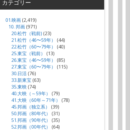
カテゴリー
01.映画
(2,419)
10. 邦画
(971)
20.松竹（戦前)
(23)
21.松竹（46〜59年）
(44)
22.松竹（60〜79年）
(40)
25.東宝（戦前）
(13)
26.東宝（46〜59年）
(85)
27.東宝（60〜79年）
(115)
30.日活
(76)
33.新東宝
(63)
35.東映
(74)
40.大映（～59年）
(79)
41.大映（60年～71年）
(78)
45.邦画（独立系）
(39)
50.邦画（80年代）
(31)
51.邦画（90年代）
(35)
52.邦画（00年代）
(64)