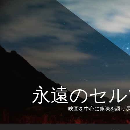
コ
ン
テ
ン
ツ
へ
ス
キ
ッ
プ
永遠のセル
映画を中心に趣味を語り尽く