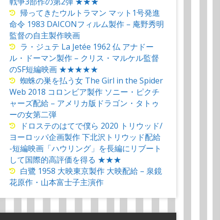
戦争3部作の第2弾 ★★★
帰ってきたウルトラマン マット1号発進
命令 1983 DAICONフィルム製作 – 庵野秀明
監督の自主製作映画
ラ・ジュテ La Jetée 1962 仏 アナドー
ル・ドーマン製作 – クリス・マルケル監督
のSF短編映画 ★★★★★
蜘蛛の巣を払う女 The Girl in the Spider
Web 2018 コロンビア製作 ソニー・ピクチ
ャーズ配給 – アメリカ版ドラゴン・タトゥ
ーの女第二弾
ドロステのはてで僕ら 2020 トリウッド/
ヨーロッパ企画製作 下北沢トリウッド配給
-短編映画「ハウリング」を長編にリブート
して国際的高評価を得る ★★★
白鷺 1958 大映東京製作 大映配給 – 泉鏡
花原作・山本富士子主演作