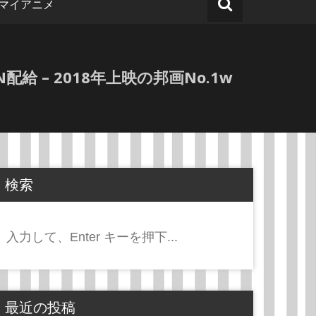
マイアニメ
ON配給 – 2018年上映の邦画No.1w
検索
検
索:
最近の投稿