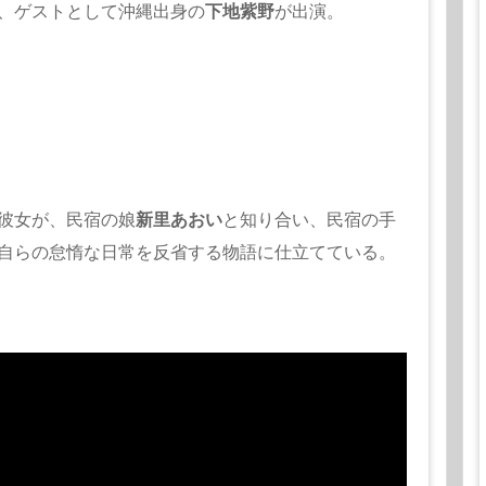
、ゲストとして沖縄出身の
下地紫野
が出演。
彼女が、民宿の娘
新里あおい
と知り合い、民宿の手
自らの怠惰な日常を反省する物語に仕立てている。