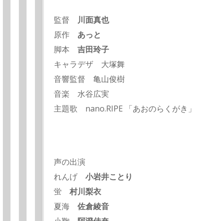
監督
川面真也
原作
あっと
脚本
吉田玲子
キャラデザ 大塚舞
音響監督 亀山俊樹
音楽 水谷広実
主題歌 nano.RIPE 「あおのらくがき」
声の出演
れんげ
小岩井ことり
蛍
村川梨衣
夏海
佐倉綾音