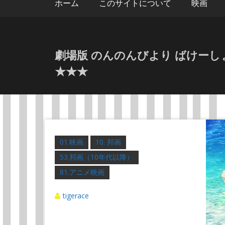
ホーム
このサイトについて
映画
劇場版 のんのんびより ばけーしょん 2
★★★
01.映画
10. 邦画
53.邦画（10年代以降）
81.アニメ映画
tigerace