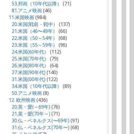
53.邦画（10年代以降）
(71)
81.アニメ映画
(46)
11.米国映画
(984)
20.米国(戦前・戦中）
(137)
21.米国（46〜49年）
(66)
22.米国（50～54年）
(68)
23.米国（55～59年）
(96)
24.米国(60年代）
(112)
25.米国(70年代）
(79)
26.米国(80年代）
(64)
27.米国(90年代)
(140)
31.米国(00年代)
(122)
34.米国（10年代以降）
(89)
50.アニメ映画
(8)
12. 欧州映画
(436)
20.英・愛(～69年)
(76)
21.英・愛(70年～)
(71)
30.仏・ベネルクス(〜69年)
(91)
31.仏・ベネルクス(70年〜)
(68)